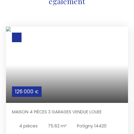
également
126 000
€
MAISON 4 PIÈCES 3 GARAGES VENDUE LOUEE
4
pièces
75.62
m²
Potigny 14420