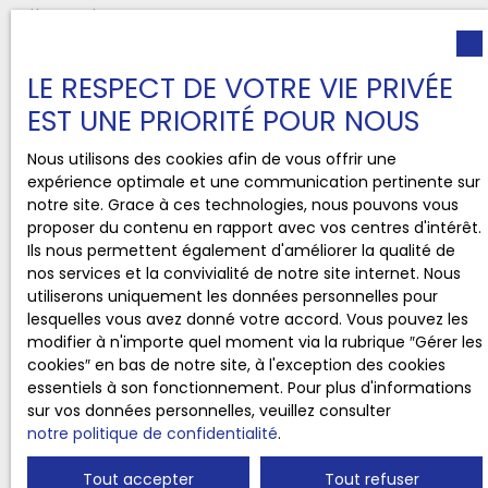
Pièces min
J'accepte le traitement de mes données
LE RESPECT DE VOTRE VIE PRIVÉE
personnelles conformément au RGPD. Si vous ne
EST UNE PRIORITÉ POUR NOUS
souhaitez pas faire l'objet de prospection
commerciale par voie téléphonique, vous pouvez
Nous utilisons des cookies afin de vous offrir une
vous inscrire gratuitement sur la liste d'opposition
expérience optimale et une communication pertinente sur
au démarchage téléphonique, prévu par l'article
notre site. Grace à ces technologies, nous pouvons vous
L223-1 du code de la consommation, sur le site
proposer du contenu en rapport avec vos centres d'intérêt.
Internet www.bloctel.gouv.fr ou par courrier
Ils nous permettent également d'améliorer la qualité de
adressé à :
nos services et la convivialité de notre site internet. Nous
utiliserons uniquement les données personnelles pour
Société Worldline, Service Bloctel, CS 61311, 41013
lesquelles vous avez donné votre accord. Vous pouvez les
BLOIS CEDEX.
modifier à n'importe quel moment via la rubrique ″Gérer les
cookies″ en bas de notre site, à l'exception des cookies
Pour en savoir plus sur le traitement de vos
essentiels à son fonctionnement. Pour plus d'informations
données personnelles, veuillez consulter notre
sur vos données personnelles, veuillez consulter
politique de confidentialité
.
notre politique de confidentialité
.
Tout accepter
Tout refuser