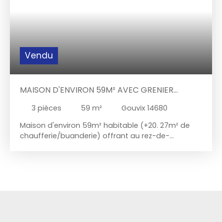
Vendu
MAISON D'ENVIRON 59M² AVEC GRENIER
AMÉNAGEABLE
3
pièces
59
m²
Gouvix 14680
Maison d'environ 59m² habitable (+20. 27m² de
chaufferie/buanderie) offrant au rez-de-
chaussée : séjour avec cheminée fonctionnelle,
cuisine, arrière cuisine, wc, chaufferie/buanderie. A
l'étage : chambre, salle de bains, grenier
aménageable d'environ 29m². Ce bien dispose
également d'un garage et d'un abri de jardin.
Édifiée sur une parcelle de 452m². Cour à l'avant
de la maison orientée Sud-Est, jardin à l'arrière
orienté Nord-Ouest. Chauffage au fioul et bois