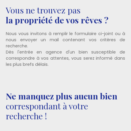
(cheminée). Prévoir travaux de rafraîchissement.
Vous ne trouvez pas
Secteur calme, commune raccordée à la fibre
optique, vous trouverez également sur la
la propriété de vos rêves ?
commune : école, RAM, crèche, cabinet médical et
un bar restaurant. Retrouvez l'intégralité de nos
Nous vous invitons à remplir le formulaire ci-joint ou à
photos sur notre site : g-limmobilier. fr Montant
nous envoyer un mail contenant vos critères de
estimé des dépenses annuelles d'énergie pour un
recherche.
usage standard : entre 1030€ et 1420€ par an. Prix
Dès l'entrée en agence d'un bien susceptible de
moyens des énergies indexés sur l'année 2021
correspondre à vos attentes, vous serez informé dans
(abonnements compris). Consommation énergie
les plus brefs délais.
primaire : 225kWh/m²/an GES : E (69) Les
informations sur les risques auxquels ce bien est
exposé sont disponibles sur le site Géorisques :
www. georisques. gouv. fr Honoraires inclus de 4%
à la charge de l'acquéreur. Prix hors honoraires :
Ne manquez plus aucun bien
125 000€
correspondant à votre
recherche !