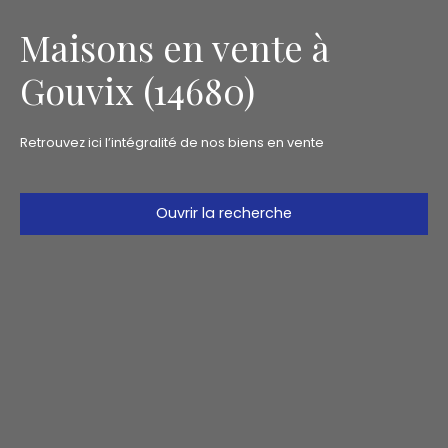
Maisons en vente à
Gouvix (14680)
Retrouvez ici l’intégralité de nos biens en vente
Ouvrir la recherche
Type d'offre
Vente
Type de bien
Maison
Localisation
Gouvix (14680)
Budget max (€)